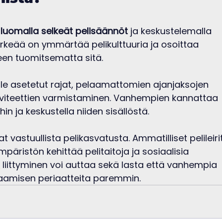
 
luomalla selkeät pelisäännöt
 ja keskustelemalla 
rkeää on ymmärtää pelikulttuuria ja osoittaa 
een tuomitsematta sitä.
lle asetetut rajat, pelaamattomien ajanjaksojen 
iviteettien varmistaminen. Vanhempien kannattaa 
in ja keskustella niiden sisällöstä.
at vastuullista pelikasvatusta. Ammatilliset pelileirit
ympäristön kehittää pelitaitoja ja sosiaalisia 
n
 liittyminen voi auttaa sekä lasta että vanhempia 
aamisen periaatteita paremmin.