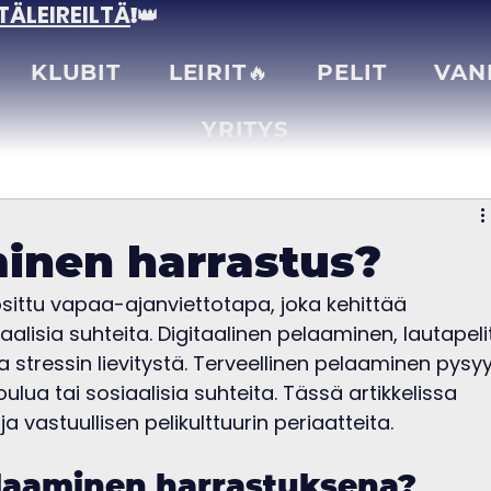
TÄLEIREILTÄ
!👑
KLUBIT
LEIRIT🔥
PELIT
VAN
YRITYS
inen harrastus?
osittu vapaa-ajanviettotapa, joka kehittää 
osiaalisia suhteita. Digitaalinen pelaaminen, lautapeli
 ja stressin lievitystä. Terveellinen pelaaminen pysyy
ulua tai sosiaalisia suhteita. Tässä artikkelissa 
a vastuullisen pelikulttuurin periaatteita.
elaaminen harrastuksena?