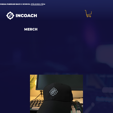
VARAA PAIKKASI BACK 2 SCHOOL
ETÄLEIREILTÄ
!👑
MERCH
Incoachin merchillä erotut massasta tyylikkäällä ja minimalistisellä designilla. Samalla tuet koko Suomen kattavaa pelikasvatustoimintaa!