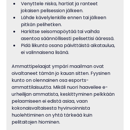
Venyttele niska, hartiat ja ranteet 
jokaisen pelisession jälkeen.
Lähde kävelylenkille ennen tai jälkeen 
pitkän pelihetken.
Harkitse seisomapöytää tai vaihda 
asentoa säännöllisesti pelisettisi ääressä.
Pidä liikunta osana päivittäistä aikataulua, 
ei valinnaisena lisänä.
Ammattipelaajat ympäri maailman ovat 
oivaltaneet tämän jo kauan sitten. Fyysinen 
kunto on olennainen osa esports-
ammattilaisuutta. Mikäli nuori haaveilee e-
urheilijan ammatista, keskittyminen pelkkään 
pelaamiseen ei edistä asiaa, vaan 
kokonaisvaltaisesta hyvinvoinnista 
huolehtiminen on yhtä tärkeää kuin 
pelitaitojen hiominen.