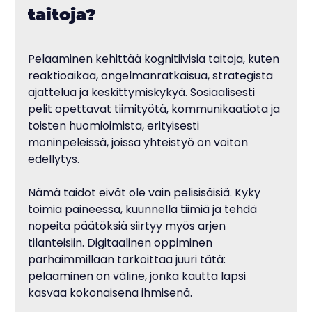
taitoja?
Pelaaminen kehittää kognitiivisia taitoja, kuten 
reaktioaikaa, ongelmanratkaisua, strategista 
ajattelua ja keskittymiskykyä. Sosiaalisesti 
pelit opettavat tiimityötä, kommunikaatiota ja 
toisten huomioimista, erityisesti 
moninpeleissä, joissa yhteistyö on voiton 
edellytys.
Nämä taidot eivät ole vain pelisisäisiä. Kyky 
toimia paineessa, kuunnella tiimiä ja tehdä 
nopeita päätöksiä siirtyy myös arjen 
tilanteisiin. Digitaalinen oppiminen 
parhaimmillaan tarkoittaa juuri tätä: 
pelaaminen on väline, jonka kautta lapsi 
kasvaa kokonaisena ihmisenä.