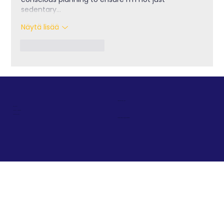
sedentary…
Näytä lisää
Tykkää
vastaus
+358 50 492 7787
ETUSIVU
TIETOA MEISTÄ
TIETOSUOJA
koordinaattori@incoach.fi