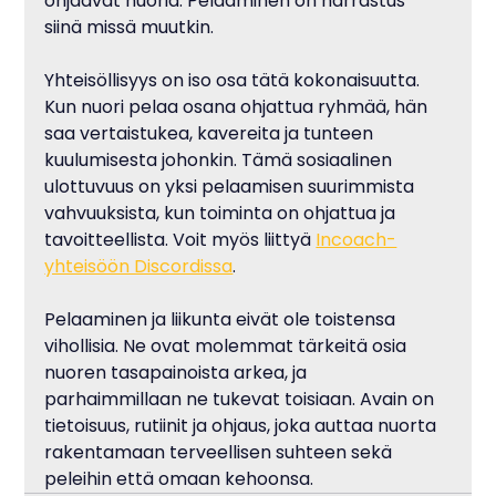
ohjaavat nuoria. Pelaaminen on harrastus 
siinä missä muutkin.
Yhteisöllisyys on iso osa tätä kokonaisuutta. 
Kun nuori pelaa osana ohjattua ryhmää, hän 
saa vertaistukea, kavereita ja tunteen 
kuulumisesta johonkin. Tämä sosiaalinen 
ulottuvuus on yksi pelaamisen suurimmista 
vahvuuksista, kun toiminta on ohjattua ja 
tavoitteellista. Voit myös liittyä 
Incoach-
yhteisöön Discordissa
.
Pelaaminen ja liikunta eivät ole toistensa 
vihollisia. Ne ovat molemmat tärkeitä osia 
nuoren tasapainoista arkea, ja 
parhaimmillaan ne tukevat toisiaan. Avain on 
tietoisuus, rutiinit ja ohjaus, joka auttaa nuorta 
rakentamaan terveellisen suhteen sekä 
peleihin että omaan kehoonsa.