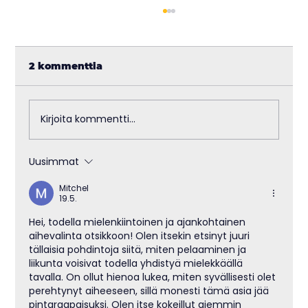
2 kommenttia
Kirjoita kommentti...
Uusimmat
CS2-päivitys: Cache on takaisin –
ja tässä kaikki muut muutokset
Mitchel
19.5.
Hei, todella mielenkiintoinen ja ajankohtainen 
aihevalinta otsikkoon! Olen itsekin etsinyt juuri 
tällaisia pohdintoja siitä, miten pelaaminen ja 
liikunta voisivat todella yhdistyä mielekkäällä 
tavalla. On ollut hienoa lukea, miten syvällisesti olet 
perehtynyt aiheeseen, sillä monesti tämä asia jää 
pintaraapaisuksi. Olen itse kokeillut aiemmin 