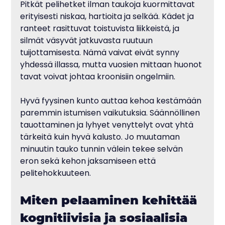
Pitkät pelihetket ilman taukoja kuormittavat 
erityisesti niskaa, hartioita ja selkää. Kädet ja 
ranteet rasittuvat toistuvista liikkeistä, ja 
silmät väsyvät jatkuvasta ruutuun 
tuijottamisesta. Nämä vaivat eivät synny 
yhdessä illassa, mutta vuosien mittaan huonot 
tavat voivat johtaa kroonisiin ongelmiin.
Hyvä fyysinen kunto auttaa kehoa kestämään 
paremmin istumisen vaikutuksia. Säännöllinen 
tauottaminen ja lyhyet venyttelyt ovat yhtä 
tärkeitä kuin hyvä kalusto. Jo muutaman 
minuutin tauko tunnin välein tekee selvän 
eron sekä kehon jaksamiseen että 
pelitehokkuuteen.
Miten pelaaminen kehittää 
kognitiivisia ja sosiaalisia 