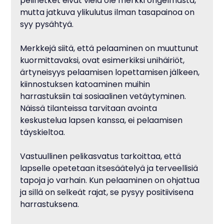
pelihetket eivät vielä ole merkki ongelmasta, 
mutta jatkuva ylikulutus ilman tasapainoa on 
syy pysähtyä.
Merkkejä siitä, että pelaaminen on muuttunut 
kuormittavaksi, ovat esimerkiksi unihäiriöt, 
ärtyneisyys pelaamisen lopettamisen jälkeen, 
kiinnostuksen katoaminen muihin 
harrastuksiin tai sosiaalinen vetäytyminen. 
Näissä tilanteissa tarvitaan avointa 
keskustelua lapsen kanssa, ei pelaamisen 
täyskieltoa.
Vastuullinen pelikasvatus tarkoittaa, että 
lapselle opetetaan itsesäätelyä ja terveellisiä 
tapoja jo varhain. Kun pelaaminen on ohjattua 
ja sillä on selkeät rajat, se pysyy positiivisena 
harrastuksena.