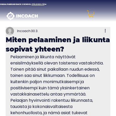
VARAA PAIKKASI BACK 2 SCHOOL
ETÄLEIREILTÄ
!👑
Incoach
30.3.
Miten pelaaminen ja liikunta
sopivat yhteen?
Pelaaminen ja liikunta näyttävät 
ensisilmäyksellä olevan toistensa vastakohtia. 
Toinen pitää sinut paikallaan ruudun edessä, 
toinen saa sinut liikkumaan. Todellisuus on 
kuitenkin paljon monimutkaisempi ja 
positiivisempi kuin tämä yksinkertainen 
vastakkainasettelu antaa ymmärtää. 
Pelaajan hyvinvointi rakentuu liikunnasta, 
tauoista ja kokonaisvaltaisesta 
kehonhuollosta, ja nämä asiat tukevat 