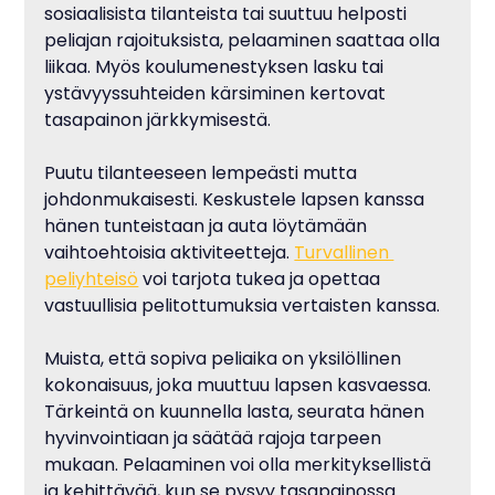
sosiaalisista tilanteista tai suuttuu helposti 
peliajan rajoituksista, pelaaminen saattaa olla 
liikaa. Myös koulumenestyksen lasku tai 
ystävyyssuhteiden kärsiminen kertovat 
tasapainon järkkymisestä.
Puutu tilanteeseen lempeästi mutta 
johdonmukaisesti. Keskustele lapsen kanssa 
hänen tunteistaan ja auta löytämään 
vaihtoehtoisia aktiviteetteja. 
Turvallinen 
peliyhteisö
 voi tarjota tukea ja opettaa 
vastuullisia pelitottumuksia vertaisten kanssa.
Muista, että sopiva peliaika on yksilöllinen 
kokonaisuus, joka muuttuu lapsen kasvaessa. 
Tärkeintä on kuunnella lasta, seurata hänen 
hyvinvointiaan ja säätää rajoja tarpeen 
mukaan. Pelaaminen voi olla merkityksellistä 
ja kehittävää, kun se pysyy tasapainossa 