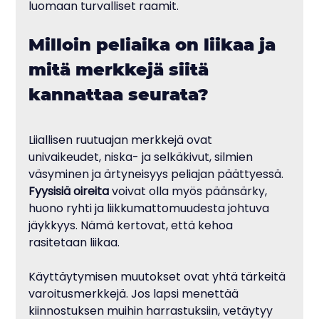
luomaan turvalliset raamit.
Milloin peliaika on liikaa ja 
mitä merkkejä siitä 
kannattaa seurata?
Liiallisen ruutuajan merkkejä ovat 
univaikeudet, niska- ja selkäkivut, silmien 
väsyminen ja ärtyneisyys peliajan päättyessä. 
Fyysisiä oireita
 voivat olla myös päänsärky, 
huono ryhti ja liikkumattomuudesta johtuva 
jäykkyys. Nämä kertovat, että kehoa 
rasitetaan liikaa.
Käyttäytymisen muutokset ovat yhtä tärkeitä 
varoitusmerkkejä. Jos lapsi menettää 
kiinnostuksen muihin harrastuksiin, vetäytyy 