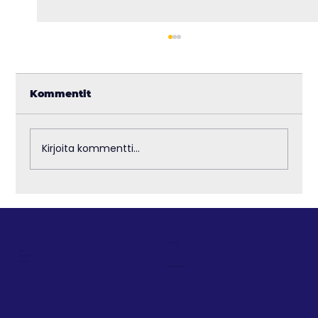
Kommentit
Kirjoita kommentti...
CS2-päivitys: Cache on takaisin –
ja tässä kaikki muut muutokset
+358 50 492 7787
ETUSIVU
TIETOA MEISTÄ
TIETOSUOJA
koordinaattori@incoach.fi