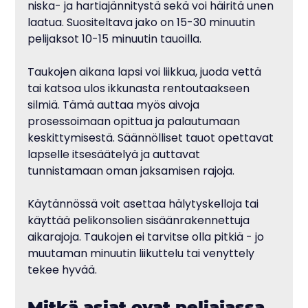
niska- ja hartiajännitystä sekä voi häiritä unen 
laatua. Suositeltava jako on 15-30 minuutin 
pelijaksot 10-15 minuutin tauoilla.
Taukojen aikana lapsi voi liikkua, juoda vettä 
tai katsoa ulos ikkunasta rentoutaakseen 
silmiä. Tämä auttaa myös aivoja 
prosessoimaan opittua ja palautumaan 
keskittymisestä. Säännölliset tauot opettavat 
lapselle itsesäätelyä ja auttavat 
tunnistamaan oman jaksamisen rajoja.
Käytännössä voit asettaa hälytyskelloja tai 
käyttää pelikonsolien sisäänrakennettuja 
aikarajoja. Taukojen ei tarvitse olla pitkiä - jo 
muutaman minuutin liikuttelu tai venyttely 
tekee hyvää.
Mitkä asiat ovat peliajassa 