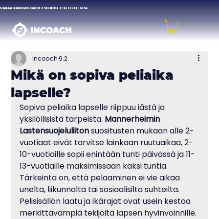
VARAA PAIKKASI BACK 2 SCHOOL
ETÄLEIREILTÄ
!👑
Incoach
9.2.
Mikä on sopiva peliaika
lapselle?
Sopiva peliaika lapselle riippuu iästä ja 
yksilöllisistä tarpeista. 
Mannerheimin 
Lastensuojeluliiton
 suositusten mukaan alle 2-
vuotiaat eivät tarvitse lainkaan ruutuaikaa, 2-
10-vuotiaille sopii enintään tunti päivässä ja 11-
13-vuotiaille maksimissaan kaksi tuntia. 
Tärkeintä on, että pelaaminen ei vie aikaa 
unelta, liikunnalta tai sosiaalisilta suhteilta. 
Pelisisällön laatu ja ikärajat ovat usein kestoa 
merkittävämpiä tekijöitä lapsen hyvinvoinnille.