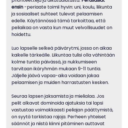
prioriteetteja ja aikataulutusta. 
Perusasiat 
ensin
 -periaate toimii hyvin: uni, koulu, liikunta 
ja sosiaaliset suhteet tulevat pelaamisen 
edelle. Käytännössä tämä tarkoittaa, että 
peliaikaa on vasta kun muut velvollisuudet on 
hoidettu.
Luo lapselle selkeä päivärytmi, jossa on aikaa 
kaikelle tärkeälle. Liikuntaa tulisi olla vähintään 
kolme tuntia päivässä, ja nukkumiseen 
tarvitaan ikäryhmän mukaan 9-11 tuntia. 
Jäljelle jäävä vapaa-aika voidaan jakaa 
pelaamisen ja muiden harrastusten kesken.
Seuraa lapsen jaksamista ja mielialaa. Jos 
pelit alkavat dominoida ajatuksia tai lapsi 
vastustaa voimakkaasti peliajan päättymistä, 
on syytä tarkistaa rajoja. Perheen yhteiset 
säännöt ja niistä kiinni pitäminen auttavat 