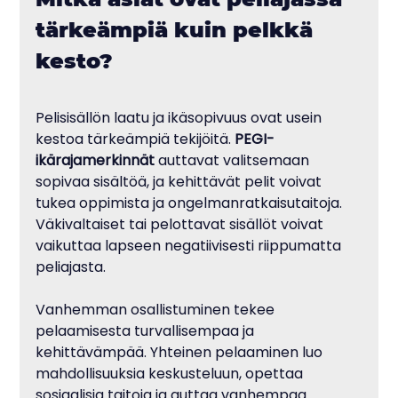
tärkeämpiä kuin pelkkä 
kesto?
Pelisisällön laatu ja ikäsopivuus ovat usein 
kestoa tärkeämpiä tekijöitä. 
PEGI-
ikärajamerkinnät
 auttavat valitsemaan 
sopivaa sisältöä, ja kehittävät pelit voivat 
tukea oppimista ja ongelmanratkaisutaitoja. 
Väkivaltaiset tai pelottavat sisällöt voivat 
vaikuttaa lapseen negatiivisesti riippumatta 
peliajasta.
Vanhemman osallistuminen tekee 
pelaamisesta turvallisempaa ja 
kehittävämpää. Yhteinen pelaaminen luo 
mahdollisuuksia keskusteluun, opettaa 
sosiaalisia taitoja ja auttaa vanhempaa 