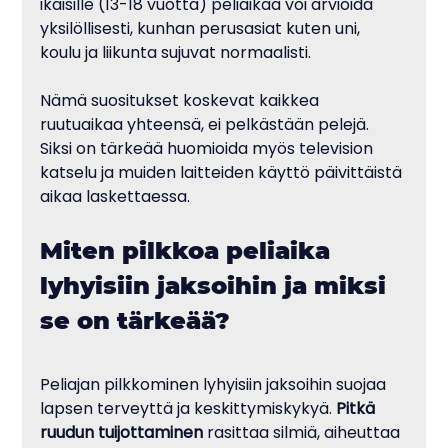
ikäisille (13-18 vuotta) peliaikaa voi arvioida 
yksilöllisesti, kunhan perusasiat kuten uni, 
koulu ja liikunta sujuvat normaalisti.
Nämä suositukset koskevat kaikkea 
ruutuaikaa yhteensä, ei pelkästään pelejä. 
Siksi on tärkeää huomioida myös television 
katselu ja muiden laitteiden käyttö päivittäistä 
aikaa laskettaessa.
Miten pilkkoa peliaika 
lyhyisiin jaksoihin ja miksi 
se on tärkeää?
Peliajan pilkkominen lyhyisiin jaksoihin suojaa 
lapsen terveyttä ja keskittymiskykyä. 
Pitkä 
ruudun tuijottaminen
 rasittaa silmiä, aiheuttaa 