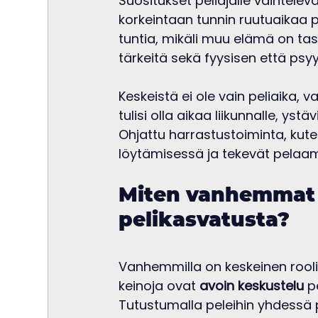
Suositukset peliajalle vaihteleva
korkeintaan tunnin ruutuaikaa pä
tuntia, mikäli muu elämä on ta
tärkeitä sekä fyysisen että psy
Keskeistä ei ole vain peliaika, 
tulisi olla aikaa liikunnalle, yst
Ohjattu harrastustoiminta, kut
löytämisessä ja tekevät pelaam
Miten vanhemmat v
pelikasvatusta?
Vanhemmilla on keskeinen rooli
keinoja ovat 
avoin keskustelu
 p
Tutustumalla peleihin yhdess