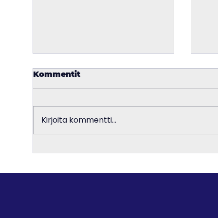
Kommentit
Kirjoita kommentti...
CS2-päivitys:
CS2
Animgraph 2 siirtyi
tak
betasta täysjulkaisuun
ka