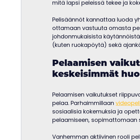
mitä lapsi peleissä tekee ja kok
Pelisäännöt kannattaa luoda yht
ottamaan vastuuta omasta pela
johdonmukaisista käytännöistä, 
(kuten ruokapöytä) sekä ajankä
Pelaamisen vaikut
keskeisimmät huo
Pelaamisen vaikutukset riippuvat 
pelaa. Parhaimmillaan 
videopel
sosiaalisia kokemuksia ja opettava
pelaamiseen, sopimattomaan si
Vanhemman aktiivinen rooli pel