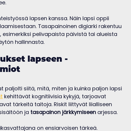
ee.
eistyössä lapsen kanssa. Näin lapsi oppii 
amisestaan. Tasapainoinen digiarki rakentuu 
esimerkiksi pelivapaista päivistä tai alueista 
ytön hallinnasta.
ukset lapseen - 
miot
paljolti siitä, mitä, miten ja kuinka paljon lapsi 
it
 kehittävät kognitiivisia kykyjä, tarjoavat 
t tärkeitä taitoja. Riskit liittyvät liialliseen 
sältöön ja 
tasapainon järkkymiseen
 arjessa.
ikasvattajana on ensiarvoisen tärkeä. 