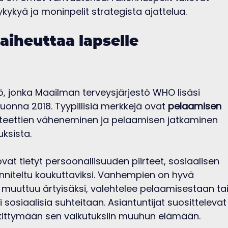
lykykyä ja moninpelit strategista ajattelua.
iheuttaa lapselle 
iö, jonka Maailman terveysjärjestö WHO lisäsi 
vuonna 2018. Tyypillisiä merkkejä ovat 
pelaamisen 
viteettien väheneminen ja pelaamisen jatkaminen 
uksista.
 ovat tietyt persoonallisuuden piirteet, sosiaalisen 
uunniteltu koukuttaviksi. Vanhempien on hyvä 
n muuttuu ärtyisäksi, valehtelee pelaamisestaan tai
 sosiaalisia suhteitaan. Asiantuntijat suosittelevat
ittymään sen vaikutuksiin muuhun elämään.