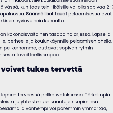
t iän mukaan. Alle kouluikäisille suositellaan 
ivässä, kun taas teini-ikäisille voi olla sopivaa 2-
sapainossa. 
Säännölliset tauot
 pelaamisessa ovat
ykkisen hyvinvoinnin kannalta.
vaan kokonaisvaltainen tasapaino arjessa. Lapsella 
äville, perheelle ja koulunkäynnille pelaamisen ohella.
en pelikerhomme, auttavat sopivan rytmin 
isesta tavoitteellisempaa.
oivat tukea tervettä 
 lapsen terveessä pelikasvatuksessa. Tärkeimpiä 
eleistä ja yhteisten pelisääntöjen sopiminen. 
ä pelaamalla vanhempi voi paremmin ymmärtää, 