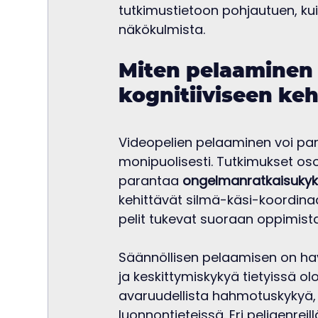
tutkimustietoon pohjautuen, kui
näkökulmista.
Miten pelaaminen 
kognitiiviseen ke
Videopelien pelaaminen voi parh
monipuolisesti. Tutkimukset osoit
parantaa 
ongelmanratkaisuky
kehittävät silmä-käsi-koordinaa
pelit tukevat suoraan oppimista
Säännöllisen pelaamisen on ha
ja keskittymiskykyä tietyissä ol
avaruudellista hahmotuskykyä, 
luonnontieteissä. Eri peligenre