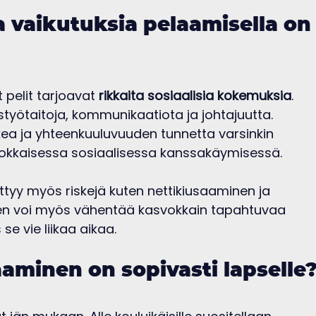
ia vaikutuksia pelaamisella on
 pelit tarjoavat 
rikkaita sosiaalisia kokemuksia
. 
styötaitoja, kommunikaatiota ja johtajuutta. 
ukea ja yhteenkuuluvuuden tunnetta varsinkin 
asvokkaisessa sosiaalisessa kanssakäymisessä.
ttyy myös riskejä kuten nettikiusaaminen ja 
nen voi myös vähentää kasvokkain tapahtuvaa 
se vie liikaa aikaa.
aminen on sopivasti lapselle