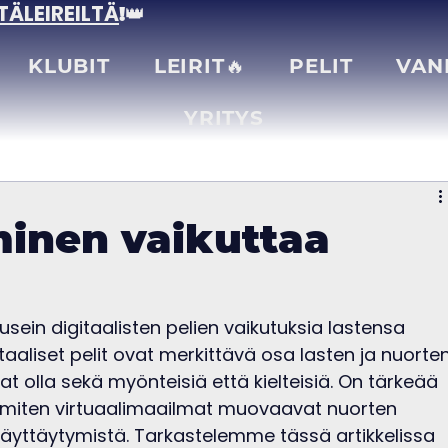
TÄLEIREILTÄ
!👑
KLUBIT
LEIRIT🔥
PELIT
VAN
YRITYS
minen vaikuttaa
ein digitaalisten pelien vaikutuksia lastensa 
itaaliset pelit ovat merkittävä osa lasten ja nuorten
vat olla sekä myönteisiä että kielteisiä. On tärkeää 
 miten virtuaalimaailmat muovaavat nuorten 
a käyttäytymistä. Tarkastelemme tässä artikkelissa 