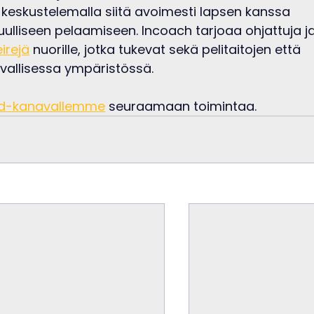
keskustelemalla siitä avoimesti lapsen kanssa 
ulliseen pelaamiseen. Incoach tarjoaa ohjattuja ja
eirejä
 nuorille, jotka tukevat sekä pelitaitojen että 
rvallisessa ympäristössä.
rd-kanavallemme
 seuraamaan toimintaa.