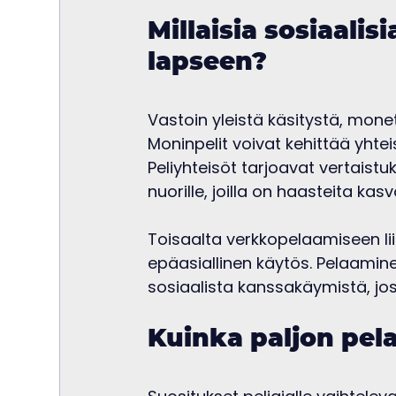
Millaisia sosiaalis
lapseen?
Vastoin yleistä käsitystä, monet
Moninpelit voivat kehittää yhtei
Peliyhteisöt tarjoavat vertaist
nuorille, joilla on haasteita k
Toisaalta verkkopelaamiseen lii
epäasiallinen käytös. Pelaami
sosiaalista kanssakäymistä, jos 
Kuinka paljon pela