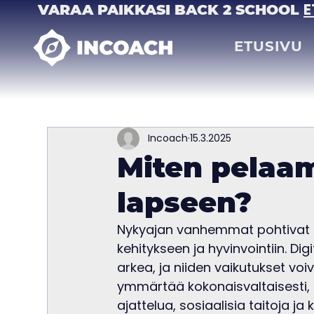
E
VARAA PAIKKASI BACK 2 SCHOOL
ETUSIVU
Incoach
15.3.2025
Miten pelaa
lapseen?
Nykyajan vanhemmat pohtivat us
kehitykseen ja hyvinvointiin. Dig
arkea, ja niiden vaikutukset voi
ymmärtää kokonaisvaltaisesti,
ajattelua, sosiaalisia taitoja j