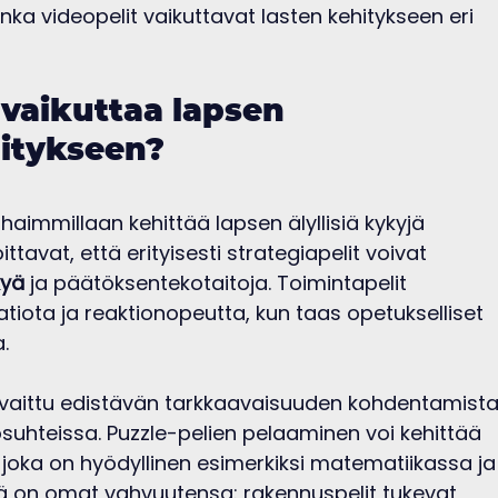
nka videopelit vaikuttavat lasten kehitykseen eri 
vaikuttaa lapsen 
hitykseen?
aimmillaan kehittää lapsen älyllisiä kykyjä 
tavat, että erityisesti strategiapelit voivat 
kyä
 ja päätöksentekotaitoja. Toimintapelit 
tiota ja reaktionopeutta, kun taas opetukselliset 
.
vaittu edistävän tarkkaavaisuuden kohdentamista
osuhteissa. Puzzle-pelien pelaaminen voi kehittää 
joka on hyödyllinen esimerkiksi matematiikassa ja
illä on omat vahvuutensa: rakennuspelit tukevat 