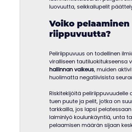
luovuutta, seikkailupelit päätte
Voiko pelaaminen a
riippuvuutta?
Peliriippuvuus on todellinen ilm
viralliseen tautiluokitukseensa 
hallinnan vaikeus
, muiden akti
huolimatta negatiivisista seura
Riskitekijöitä peliriippuvuudelle
tuen puute ja pelit, jotka on s
tarkkailla, jos lapsi pelatessaa
laiminlyö koulunkäyntiä, unta tai
pelaamisen määrän sijaan kesk